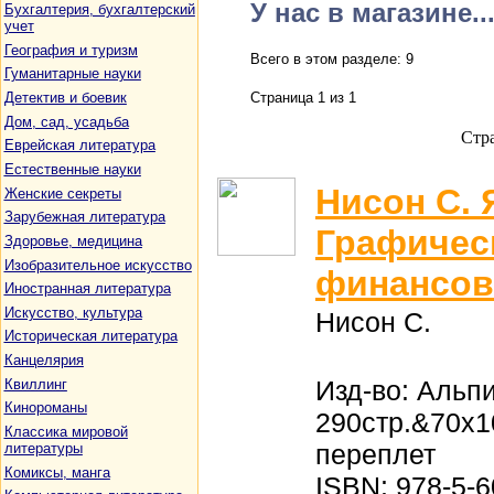
У нас в магазине..
Бухгалтерия, бухгалтерский
учет
География и туризм
Всего в этом разделе: 9
Гуманитарные науки
Детектив и боевик
Страница 1 из 1
Дом, сад, усадьба
Стр
Еврейская литература
Естественные науки
Нисон С. 
Женские секреты
Зарубежная литература
Графичес
Здоровье, медицина
Изобразительное искусство
финансов
Иностранная литература
Искусство, культура
Нисон С.
Историческая литература
Канцелярия
Изд-во: Альп
Квиллинг
Кинороманы
290стр.&70x1
Классика мировой
переплет
литературы
Комиксы, манга
ISBN: 978-5-