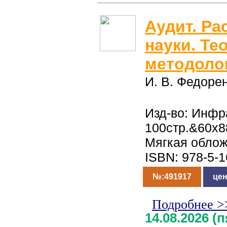
Аудит. Р
науки. Те
методоло
И. В. Федоре
Изд-во: Инфр
100стр.&60x8
Мягкая обло
ISBN: 978-5-
№:491917
цен
Подробнее >
14.08.2026 (