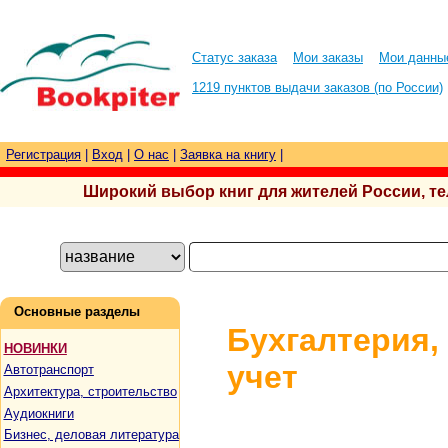
Статус заказа
Мои заказы
Мои данны
1219 пунктов выдачи заказов (по России)
Регистрация
|
Вход
|
О нас
|
Заявка на книгу
|
Широкий выбор книг для жителей России, тел.
Основные разделы
Бухгалтерия,
НОВИНКИ
учет
Автотранспорт
Архитектура, строительство
Аудиокниги
Бизнес, деловая литература