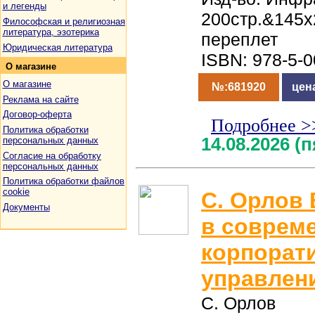
и легенды
200стр.&145
Философская и религиозная
литература, эзотерика
переплет
Юридическая литература
ISBN: 978-5-
О
магазине
О магазине
№:681920
цен
Реклама на сайте
Договор-оферта
Подробнее >
Политика обработки
14.08.2026 (
персональных данных
Согласие на обработку
персональных данных
Политика обработки файлов
cookie
С. Орлов 
Документы
в соврем
корпорат
управлен
С. Орлов