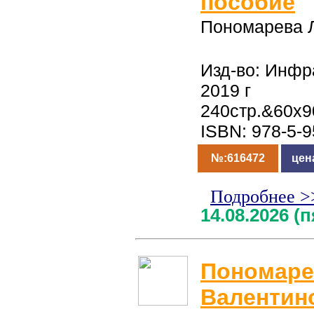
пособие
Пономарева Л
Изд-во: Инфр
2019 г
240стр.&60x9
ISBN: 978-5-
№:616472
цен
Подробнее >
14.08.2026 (
Пономаре
Валентин