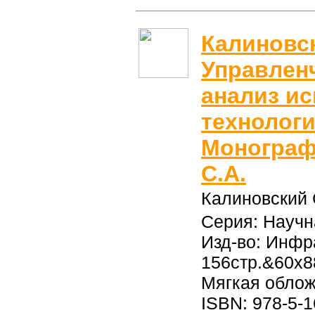
Калиновск
Управленч
анализ и
технологи
Монограф
С.А.
Калиновский 
Серия: Науч
Изд-во: Инфр
156стр.&60x8
Мягкая обло
ISBN: 978-5-