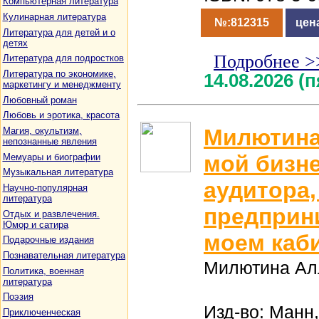
Компьютерная литература
Кулинарная литература
№:812315
цен
Литература для детей и о
детях
Подробнее >
Литература для подростков
Литература по экономике,
14.08.2026 (
маркетингу и менеджменту
Любовный роман
Любовь и эротика, красота
Милютина
Магия, окультизм,
непознанные явления
мой бизне
Мемуары и биографии
Музыкальная литература
аудитора,
Научно-популярная
литература
предприн
Отдых и развлечения.
Юмор и сатира
моем каб
Подарочные издания
Познавательная литература
Милютина Ал
Политика, военная
литература
Поэзия
Изд-во: Манн
Приключенческая