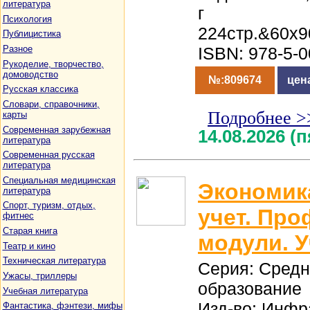
литература
г
Психология
224стр.&60x9
Публицистика
Разное
ISBN: 978-5-
Рукоделие, творчество,
домоводство
№:809674
цен
Русская классика
Словари, справочники,
Подробнее >
карты
Современная зарубежная
14.08.2026 (
литература
Современная русская
литература
Специальная медицинская
Экономика
литература
Спорт, туризм, отдых,
учет. Пр
фитнес
Старая книга
модули. 
Театр и кино
Техническая литература
Серия: Сред
Ужасы, триллеры
образование
Учебная литература
Изд-во: Инфр
Фантастика, фэнтези, мифы