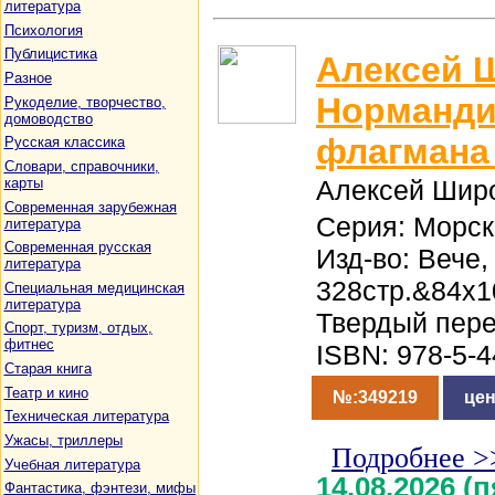
литература
Психология
Публицистика
Алексей 
Разное
Норманди
Рукоделие, творчество,
домоводство
флагмана
Русская классика
Словари, справочники,
карты
Алексей Шир
Современная зарубежная
Серия: Морск
литература
Современная русская
Изд-во: Вече,
литература
328стр.&84x1
Специальная медицинская
литература
Твердый пер
Спорт, туризм, отдых,
фитнес
ISBN: 978-5-
Старая книга
Театр и кино
№:349219
цен
Техническая литература
Ужасы, триллеры
Подробнее >
Учебная литература
14.08.2026 (
Фантастика, фэнтези, мифы