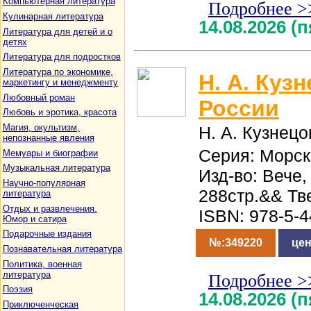
Компьютерная литература
Подробнее >
Кулинарная литература
14.08.2026 (
Литература для детей и о
детях
Литература для подростков
Литература по экономике,
Н. А. Куз
маркетингу и менеджменту
Любовный роман
России
Любовь и эротика, красота
Магия, окультизм,
Н. А. Кузнецо
непознанные явления
Серия: Морск
Мемуары и биографии
Музыкальная литература
Изд-во: Вече,
Научно-популярная
288стр.&& Тв
литература
Отдых и развлечения.
ISBN: 978-5-
Юмор и сатира
Подарочные издания
№:349220
цен
Познавательная литература
Политика, военная
литература
Подробнее >
Поэзия
14.08.2026 (
Приключенческая