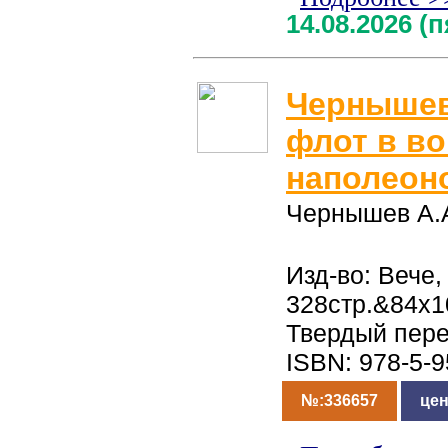
14.08.2026 (
Чернышев
флот в во
наполеон
Чернышев А.
Изд-во: Вече,
328стр.&84x1
Твердый пер
ISBN: 978-5-
№:336657
цен