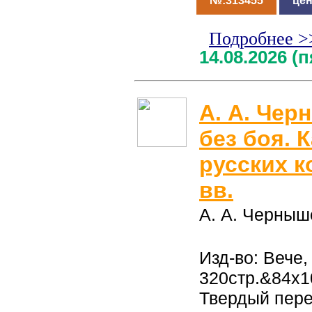
№:313455
цен
Подробнее >
14.08.2026 (
А. А. Че
без боя. 
русских к
вв.
А. А. Черныш
Изд-во: Вече,
320стр.&84x1
Твердый пер