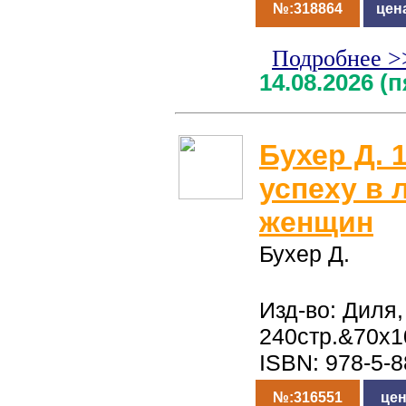
№:318864
цен
Подробнее >
14.08.2026 (
Бухер Д. 
успеху в 
женщин
Бухер Д.
Изд-во: Диля,
240стр.&70x1
ISBN: 978-5-
№:316551
цен