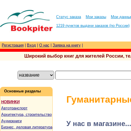
Статус заказа
Мои заказы
Мои данны
1219 пунктов выдачи заказов (по России)
Регистрация
|
Вход
|
О нас
|
Заявка на книгу
|
Широкий выбор книг для жителей России, тел.
Основные разделы
Гуманитарны
НОВИНКИ
Автотранспорт
Архитектура, строительство
Аудиокниги
У нас в магазине..
Бизнес, деловая литература