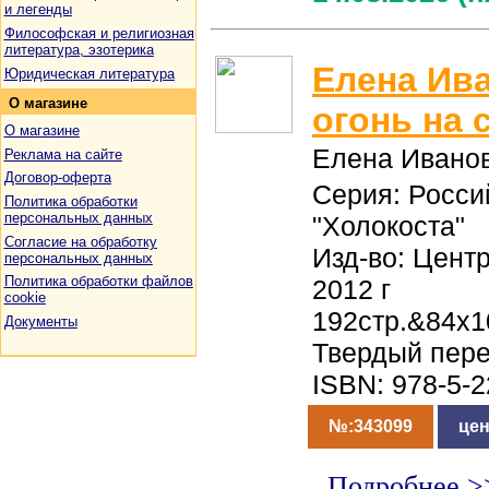
и легенды
Философская и религиозная
литература, эзотерика
Елена Ив
Юридическая литература
О
магазине
огонь на 
О магазине
Елена Ивано
Реклама на сайте
Договор-оферта
Серия: Росси
Политика обработки
персональных данных
"Холокоста"
Согласие на обработку
Изд-во: Центр
персональных данных
Политика обработки файлов
2012 г
cookie
192стр.&84x1
Документы
Твердый пер
ISBN: 978-5-
№:343099
цен
Подробнее >