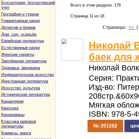
Бухгалтерия, бухгалтерский
Всего в этом разделе: 178
учет
География и туризм
Страница 11 из 18
Гуманитарные науки
Страницы:
<<
[
Детектив и боевик
Дом, сад, усадьба
Еврейская литература
Николай В
Естественные науки
баек для
Женские секреты
Зарубежная литература
Николай Волк
Здоровье, медицина
Изобразительное искусство
Серия: Практ
Иностранная литература
Изд-во: Питер
Искусство, культура
208стр.&60x9
Историческая литература
Канцелярия
Мягкая обло
Квиллинг
ISBN: 978-5-
Кинороманы
Классика мировой
№:351282
цен
литературы
Комиксы, манга