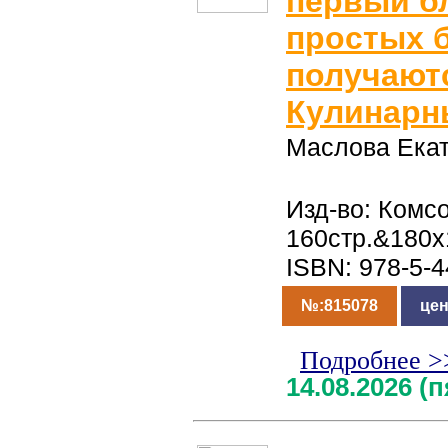
первый б
простых 
получаютс
Кулинарн
Маслова Ека
Изд-во: Комс
160стр.&180x
ISBN: 978-5-
№:815078
цен
Подробнее >
14.08.2026 (