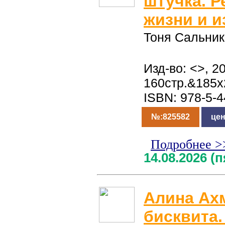
штучка. Р
жизни и 
Тоня Сальник
Изд-во: <>, 20
160стр.&185x
ISBN: 978-5-
№:825582
цен
Подробнее >
14.08.2026 (
Алина Ах
бисквита