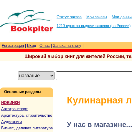
Статус заказа
Мои заказы
Мои данны
1219 пунктов выдачи заказов (по России)
Регистрация
|
Вход
|
О нас
|
Заявка на книгу
|
Широкий выбор книг для жителей России, тел.
Основные разделы
Кулинарная л
НОВИНКИ
Автотранспорт
Архитектура, строительство
Аудиокниги
У нас в магазине..
Бизнес, деловая литература