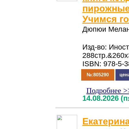
пирожные
Учимся г
Дюпюи Мела
Изд-во: Иност
288стр.&260x
ISBN: 978-5-
№:805290
цен
Подробнее >
14.08.2026 (
Екатерин