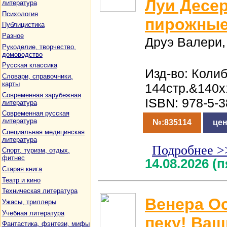
Луи Десер
литература
Психология
пирожные,
Публицистика
Разное
Друэ Валери,
Рукоделие, творчество,
домоводство
Русская классика
Изд-во: Колиб
Словари, справочники,
карты
144стр.&140x
Современная зарубежная
ISBN: 978-5-
литература
Современная русская
литература
№:835114
цен
Специальная медицинская
литература
Подробнее >
Спорт, туризм, отдых,
фитнес
14.08.2026 (
Старая книга
Театр и кино
Техническая литература
Венера О
Ужасы, триллеры
Учебная литература
пеку! Ва
Фантастика, фэнтези, мифы