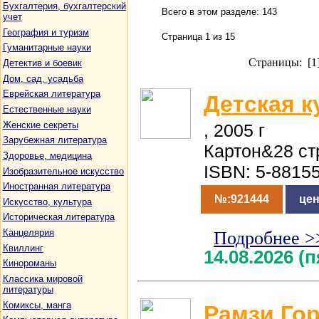
Бухгалтерия, бухгалтерский
Всего в этом разделе: 143
учет
География и туризм
Страница 1 из 15
Гуманитарные науки
Страницы: [1
Детектив и боевик
Дом, сад, усадьба
Еврейская литература
Детская 
Естественные науки
Женские секреты
, 2005 г
Зарубежная литература
Картон&28 ст
Здоровье, медицина
ISBN: 5-8815
Изобразительное искусство
Иностранная литература
№:921444
цен
Искусство, культура
Историческая литература
Канцелярия
Подробнее >
Квиллинг
14.08.2026 (
Кинороманы
Классика мировой
литературы
Комиксы, манга
Рамзи Го