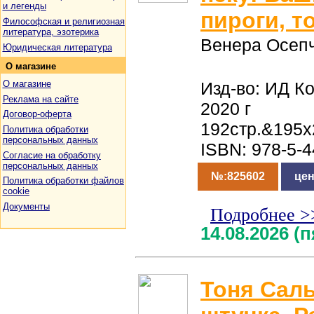
и легенды
пироги, т
Философская и религиозная
литература, эзотерика
Венера Осеп
Юридическая литература
О
магазине
Изд-во: ИД К
О магазине
Реклама на сайте
2020 г
Договор-оферта
192стр.&195x
Политика обработки
персональных данных
ISBN: 978-5-
Согласие на обработку
персональных данных
№:825602
цен
Политика обработки файлов
cookie
Документы
Подробнее >
14.08.2026 (
Тоня Сал