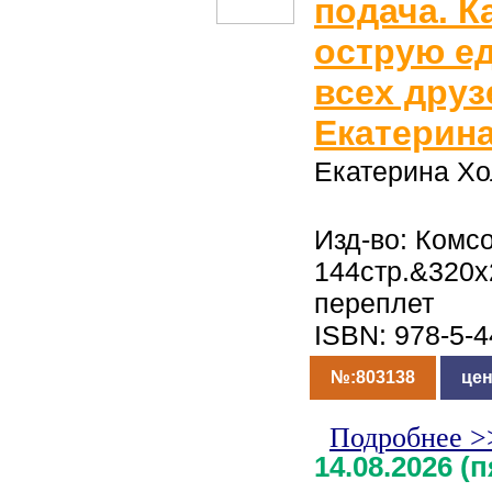
подача. К
острую ед
всех друз
Екатерин
Екатерина Х
Изд-во: Комс
144стр.&320
переплет
ISBN: 978-5-
№:803138
цен
Подробнее >
14.08.2026 (