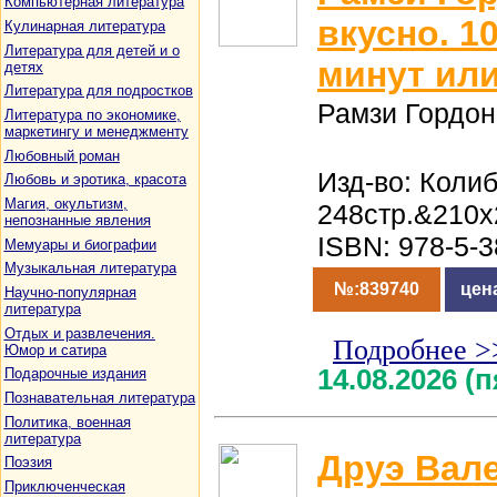
Компьютерная литература
вкусно. 1
Кулинарная литература
Литература для детей и о
минут ил
детях
Литература для подростков
Рамзи Гордон
Литература по экономике,
маркетингу и менеджменту
Любовный роман
Изд-во: Колиб
Любовь и эротика, красота
Магия, окультизм,
248стр.&210x
непознанные явления
ISBN: 978-5-
Мемуары и биографии
Музыкальная литература
№:839740
цен
Научно-популярная
литература
Отдых и развлечения.
Подробнее >
Юмор и сатира
14.08.2026 (
Подарочные издания
Познавательная литература
Политика, военная
литература
Друэ Вале
Поэзия
Приключенческая