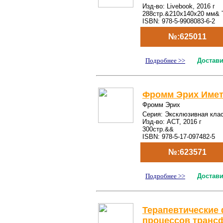
Изд-во: Livebook, 2016 г
288стр.&210x140x20 мм& 
ISBN: 978-5-9908083-6-2
№:625011
Подробнее >>
Достави
Фромм Эрих Имет
Фромм Эрих
Серия: Эксклюзивная кла
Изд-во: АСТ, 2016 г
300стр.&&
ISBN: 978-5-17-097482-5
№:623571
Подробнее >>
Достави
Терапевтические 
процессов транс