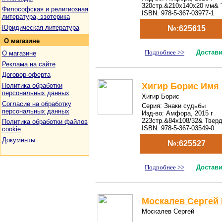
320стр.&210x140x20 мм& 
Философская и религиозная
ISBN: 978-5-367-03977-1
литература, эзотерика
Юридическая литература
№:625615
О
магазине
Подробнее >>
Достави
О магазине
Реклама на сайте
Договор-оферта
Хигир Борис Имя 
Политика обработки
персональных данных
Хигир Борис
Согласие на обработку
Серия: Знаки судьбы
персональных данных
Изд-во: Амфора, 2015 г
223стр.&84x108/32& Твер
Политика обработки файлов
ISBN: 978-5-367-03549-0
cookie
Документы
№:625527
Подробнее >>
Достави
Москалев Сергей
Москалев Сергей