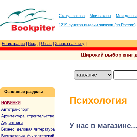
Статус заказа
Мои заказы
Мои данны
1219 пунктов выдачи заказов (по России)
Регистрация
|
Вход
|
О нас
|
Заявка на книгу
|
Широкий выбор книг для
Основные разделы
Психология
НОВИНКИ
Автотранспорт
Архитектура, строительство
Аудиокниги
У нас в магазине..
Бизнес, деловая литература
Бухгалтерия, бухгалтерский