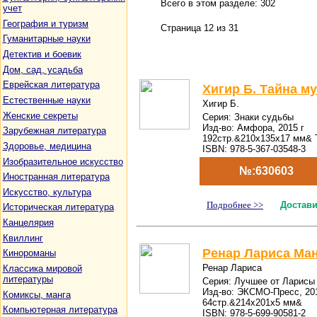
Всего в этом разделе: 302
учет
География и туризм
Страница 12 из 31
Гуманитарные науки
Детектив и боевик
Дом, сад, усадьба
Еврейская литература
Хигир Б. Тайна м
Естественные науки
Хигир Б.
Женские секреты
Серия: Знаки судьбы
Изд-во: Амфора, 2015 г
Зарубежная литература
192стр.&210x135x17 мм& 
Здоровье, медицина
ISBN: 978-5-367-03548-3
Изобразительное искусство
№:630603
Иностранная литература
Искусство, культура
Подробнее >>
Достави
Историческая литература
Канцелярия
Квиллинг
Ренар Лариса Ма
Кинороманы
Ренар Лариса
Классика мировой
литературы
Серия: Лучшее от Ларисы 
Изд-во: ЭКСМО-Пресс, 201
Комиксы, манга
64стр.&214x201x5 мм&
Компьютерная литература
ISBN: 978-5-699-90581-2