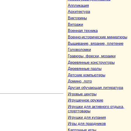
Аппликация
Архитектура
Викторины
Витражи
Военная техника
Военно-исторические миниатюры
Вышивание, вязание, плетение
Головоломки
Гравюры, фрески, мозаики
Деревянные конструкторы
Деревянные пазлы
Детские компьютеры
Домино, лото
Другая обучающая литература
Игровые центры
Игрушечное оружие
Игрушки для активного отдыха,
спорттовары
Игрушки для купания
Игры для праздников
Карточные игры