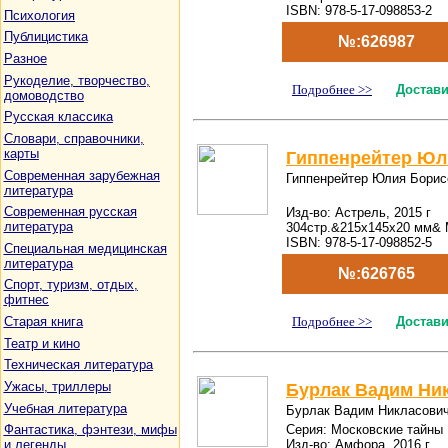
ISBN: 978-5-17-098853-2
Психология
Публицистика
№:626987
Разное
Рукоделие, творчество,
Подробнее >>
Достави
домоводство
Русская классика
Словари, справочники,
карты
Гиппенрейтер Юл
Современная зарубежная
Гиппенрейтер Юлия Борис
литература
Современная русская
Изд-во: Астрель, 2015 г
литература
304стр.&215x145x20 мм& 
ISBN: 978-5-17-098852-5
Специальная медицинская
литература
№:626765
Спорт, туризм, отдых,
фитнес
Подробнее >>
Достави
Старая книга
Театр и кино
Техническая литература
Ужасы, триллеры
Бурлак Вадим Ни
Учебная литература
Бурлак Вадим Никласови
Серия: Московские тайны
Фантастика, фэнтези, мифы
Изд-во: Амфора, 2016 г
и легенды