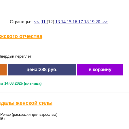
Страницы:
<<
11
[12]
13
14
15
16
17
18
19
20
>>
ужского отчества
Твердый переплет
цена:288 руб.
в корзину
м 14.08.2026 (пятница)
ндалы женской силы
Ренар (раскраски для взрослых)
6 г