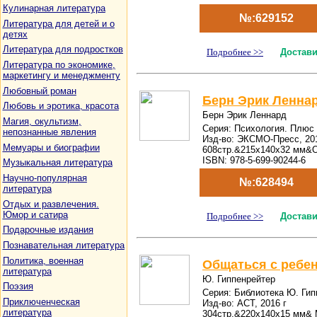
Кулинарная литература
№:629152
Литература для детей и о
детях
Литература для подростков
Подробнее >>
Достави
Литература по экономике,
маркетингу и менеджменту
Любовный роман
Берн Эрик Леннар
Любовь и эротика, красота
Берн Эрик Леннард
Магия, окультизм,
Серия: Психология. Плюс 
непознанные явления
Изд-во: ЭКСМО-Пресс, 201
Мемуары и биографии
608стр.&215x140x32 мм&О
ISBN: 978-5-699-90244-6
Музыкальная литература
Научно-популярная
№:628494
литература
Отдых и развлечения.
Юмор и сатира
Подробнее >>
Достави
Подарочные издания
Познавательная литература
Политика, военная
Общаться с ребен
литература
Ю. Гиппенрейтер
Поэзия
Серия: Библиотека Ю. Гип
Приключенческая
Изд-во: АСТ, 2016 г
литература
304стр.&220x140x15 мм& 