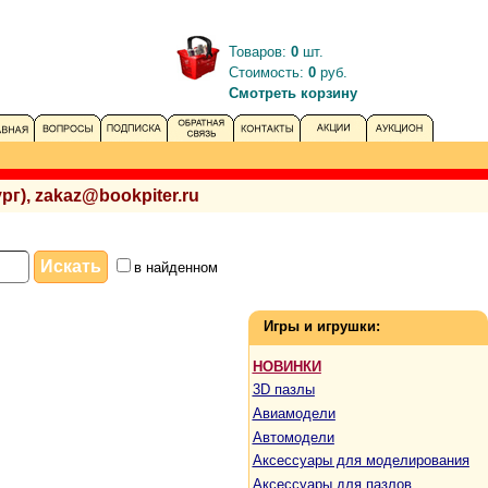
Товаров:
0
шт.
Стоимость:
0
руб.
Смотреть корзину
рг), zakaz@bookpiter.ru
в найденном
Игры и игрушки:
НОВИНКИ
3D пазлы
Авиамодели
Автомодели
Аксессуары для моделирования
Аксессуары для пазлов