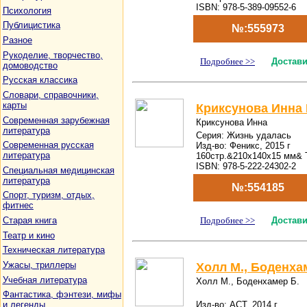
ISBN: 978-5-389-09552-6
Психология
Публицистика
№:555973
Разное
Рукоделие, творчество,
Подробнее >>
Достави
домоводство
Русская классика
Словари, справочники,
карты
Криксунова Инна 
Современная зарубежная
Криксунова Инна
литература
Серия: Жизнь удалась
Современная русская
Изд-во: Феникс, 2015 г
литература
160стр.&210x140x15 мм& 
ISBN: 978-5-222-24302-2
Специальная медицинская
литература
№:554185
Спорт, туризм, отдых,
фитнес
Подробнее >>
Достави
Старая книга
Театр и кино
Техническая литература
Ужасы, триллеры
Холл М., Боденха
Учебная литература
Холл М., Боденхамер Б.
Фантастика, фэнтези, мифы
Изд-во: АСТ, 2014 г
и легенды