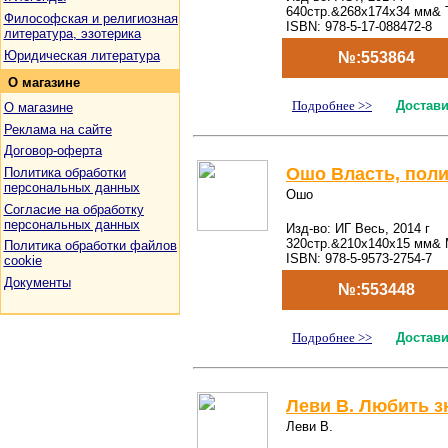
640стр.&268x174x34 мм& 
Философская и религиозная
ISBN: 978-5-17-088472-8
литература, эзотерика
Юридическая литература
№:553864
О
магазине
Подробнее >>
Достави
О магазине
Реклама на сайте
Договор-оферта
Ошо Власть, поли
Политика обработки
персональных данных
Ошо
Согласие на обработку
персональных данных
Изд-во: ИГ Весь, 2014 г
320стр.&210x140x15 мм& 
Политика обработки файлов
ISBN: 978-5-9573-2754-7
cookie
Документы
№:553448
Подробнее >>
Достави
Леви В. Любить з
Леви В.