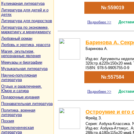
Кулинарная литература
№:559019
Литература для детей и о
детях
Литература для подростков
Подробнее >>
Достави
Литература по экономике,
маркетингу и менеджменту
Любовный роман
Баринова А. Секр
Любовь и эротика, красота
Баринова А.
Магия, окультизм,
непознанные явления
Изд-во: Аргументы недели
Мемуары и биографии
320стр.&220x150x20 мм& 
ISBN: 978-5-9905755-0-9
Музыкальная литература
Научно-популярная
№:557584
литература
Отдых и развлечения.
Юмор и сатира
Подробнее >>
Достави
Подарочные издания
Познавательная литература
Политика, военная
Остроумие и его 
литература
Фрейд З.
Поэзия
Серия: Азбука-Классика. N
Приключенческая
Изд-во: Азбука-Аттикус, А
литература
288стр.&180x115x20 мм& 