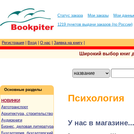
Статус заказа
Мои заказы
Мои данны
1219 пунктов выдачи заказов (по России)
Регистрация
|
Вход
|
О нас
|
Заявка на книгу
|
Широкий выбор книг для
Основные разделы
Психология
НОВИНКИ
Автотранспорт
Архитектура, строительство
Аудиокниги
У нас в магазине..
Бизнес, деловая литература
Бухгалтерия, бухгалтерский