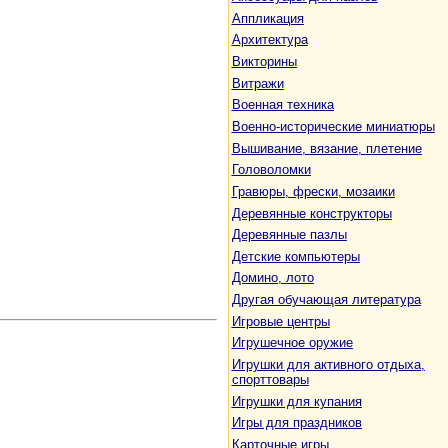
Аппликация
Архитектура
Викторины
Витражи
Военная техника
Военно-исторические миниатюры
Вышивание, вязание, плетение
Головоломки
Гравюры, фрески, мозаики
Деревянные конструкторы
Деревянные пазлы
Детские компьютеры
Домино, лото
Другая обучающая литература
Игровые центры
Игрушечное оружие
Игрушки для активного отдыха,
спорттовары
Игрушки для купания
Игры для праздников
Карточные игры