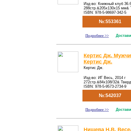
Изд-во: Книжный клуб 36.6
288стр.&205x130x15 мм& 
ISBN: 978-5-98697-342-5
№:553361
Подробнее >>
Достави
Кертис Дж. Мужчи
Кертис Дж.
Кертис Дж.
Изд-во: ИГ Весь, 2014 г
272стр.&84x108/32& Твер
ISBN: 978-5-9573-2734-9
№:542037
Подробнее >>
Достави
Нищева Н.В. Весе