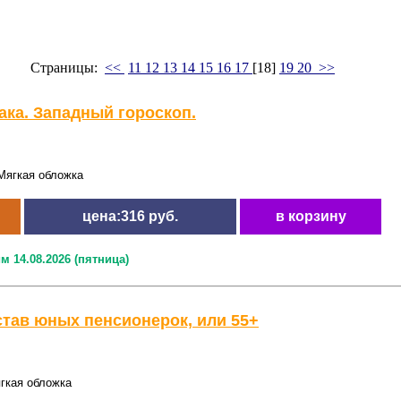
Страницы:
<<
11
12
13
14
15
16
17
[18]
19
20
>>
ака. Западный гороскоп.
Мягкая обложка
цена:316 руб.
в корзину
м 14.08.2026 (пятница)
тав юных пенсионерок, или 55+
гкая обложка