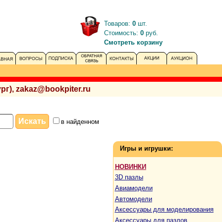
Товаров:
0
шт.
Стоимость:
0
руб.
Смотреть корзину
рг), zakaz@bookpiter.ru
в найденном
Игры и игрушки:
НОВИНКИ
3D пазлы
Авиамодели
Автомодели
Аксессуары для моделирования
Аксессуары для пазлов