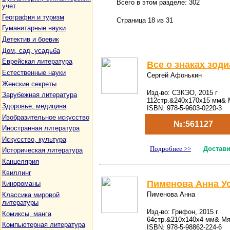
Всего в этом разделе: 302
учет
География и туризм
Страница 18 из 31
Гуманитарные науки
Детектив и боевик
Дом, сад, усадьба
Еврейская литература
Все о знаках зоди
Естественные науки
Сергей Афонькин
Женские секреты
Изд-во: СЗКЭО, 2015 г
Зарубежная литература
112стр.&240x170x15 мм& 
Здоровье, медицина
ISBN: 978-5-9603-0220-3
Изобразительное искусство
№:561127
Иностранная литература
Искусство, культура
Подробнее >>
Достави
Историческая литература
Канцелярия
Квиллинг
Пименова Анна Ус
Кинороманы
Пименова Анна
Классика мировой
литературы
Изд-во: Грифон, 2015 г
Комиксы, манга
64стр.&210x140x4 мм& Мя
Компьютерная литература
ISBN: 978-5-98862-224-6