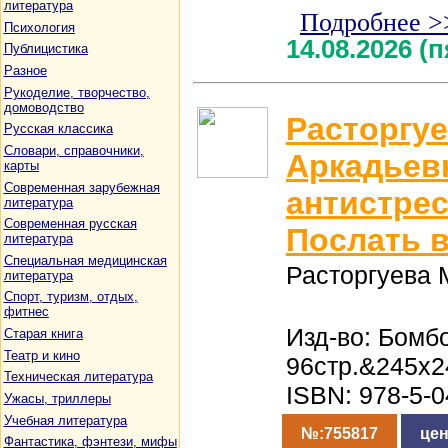
литература
Подробнее >
Психология
14.08.2026 (
Публицистика
Разное
Рукоделие, творчество,
домоводство
Расторгу
Русская классика
Словари, справочники,
Аркадьевн
карты
Современная зарубежная
антистрес
литература
Современная русская
Послать в
литература
Специальная медицинская
Расторгуева 
литература
Спорт, туризм, отдых,
фитнес
Изд-во: Бомбо
Старая книга
Театр и кино
96стр.&245x2
Техническая литература
ISBN: 978-5-
Ужасы, триллеры
Учебная литература
№:755817
цен
Фантастика, фэнтези, мифы