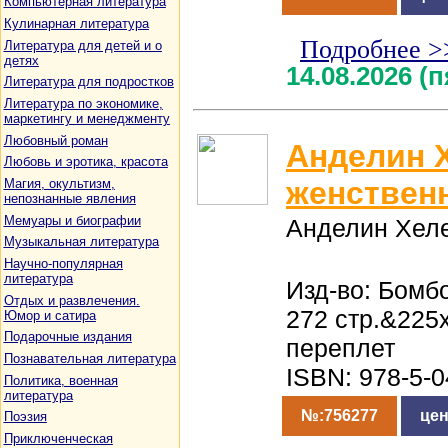
Компьютерная литература
Кулинарная литература
Подробнее >
Литература для детей и о
детях
14.08.2026 (
Литература для подростков
Литература по экономике,
маркетингу и менеджменту
Любовный роман
Анделин 
Любовь и эротика, красота
женствен
Магия, окультизм,
непознанные явления
Мемуары и биографии
Анделин Хел
Музыкальная литература
Научно-популярная
литература
Изд-во: Бомбо
Отдых и развлечения.
272 стр.&225
Юмор и сатира
Подарочные издания
переплет
Познавательная литература
ISBN: 978-5-0
Политика, военная
литература
№:756277
цен
Поэзия
Приключенческая