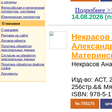
и легенды
Философская и религиозная
Подробнее >
литература, эзотерика
14.08.2026 (
Юридическая литература
О
магазине
О магазине
Некрасов
Реклама на сайте
Договор-оферта
Александ
Политика обработки
персональных данных
Материнс
Согласие на обработку
персональных данных
Некрасов Ана
Политика обработки файлов
cookie
Документы
Изд-во: АСТ, 
256стр.&& Мя
ISBN: 978-5-
№:755175
цен