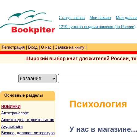
Статус заказа
Мои заказы
Мои данны
1219 пунктов выдачи заказов (по России)
Регистрация
|
Вход
|
О нас
|
Заявка на книгу
|
Широкий выбор книг для жителей России, тел.
Основные разделы
Психология
НОВИНКИ
Автотранспорт
Архитектура, строительство
Аудиокниги
У нас в магазине..
Бизнес, деловая литература