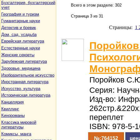
Бухгалтерия, бухгалтерский
Всего в этом разделе: 302
учет
География и туризм
Страница 3 из 31
Гуманитарные науки
Страницы:
1
Детектив и боевик
Дом, сад, усадьба
Еврейская литература
Поройков
Естественные науки
Психолог
Женские секреты
Зарубежная литература
Моногра
Здоровье, медицина
Изобразительное искусство
Поройков С.
Иностранная литература
Серия: Науч
Искусство, культура
Историческая литература
Изд-во: Инфр
Канцелярия
262стр.&220
Квиллинг
переплет
Кинороманы
Классика мировой
ISBN: 978-5-
литературы
Комиксы, манга
№:764152
цен