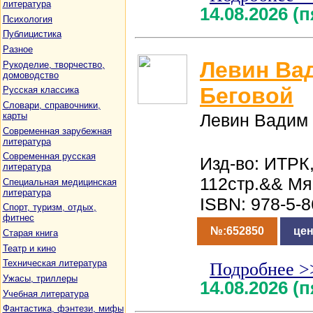
литература
14.08.2026 (
Психология
Публицистика
Разное
Левин Ва
Рукоделие, творчество,
домоводство
Беговой
Русская классика
Словари, справочники,
карты
Левин Вадим
Современная зарубежная
литература
Современная русская
Изд-во: ИТРК,
литература
112стр.&& Мя
Специальная медицинская
литература
ISBN: 978-5-
Спорт, туризм, отдых,
фитнес
№:652850
цен
Старая книга
Театр и кино
Техническая литература
Подробнее >
Ужасы, триллеры
14.08.2026 (
Учебная литература
Фантастика, фэнтези, мифы