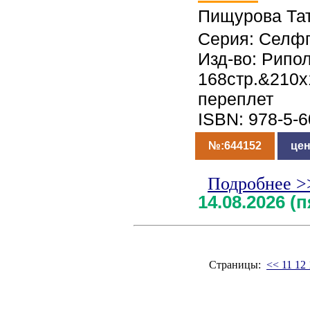
Пищурова Та
Серия: Селф
Изд-во: Рипол
168стр.&210
переплет
ISBN: 978-5-
№:644152
цен
Подробнее >
14.08.2026 (
Страницы:
<<
11
12