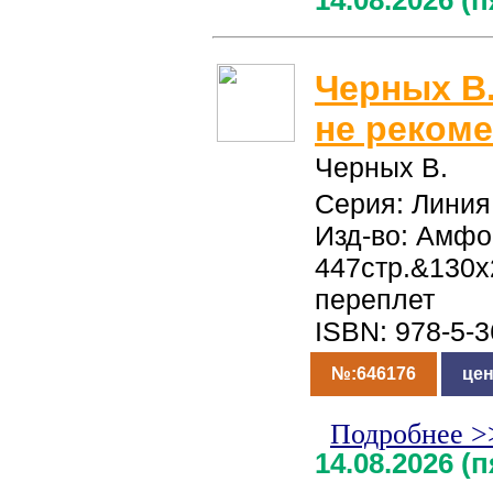
14.08.2026 (
Черных В
не реком
Черных В.
Серия: Линия
Изд-во: Амфо
447стр.&130
переплет
ISBN: 978-5-
№:646176
цен
Подробнее >
14.08.2026 (