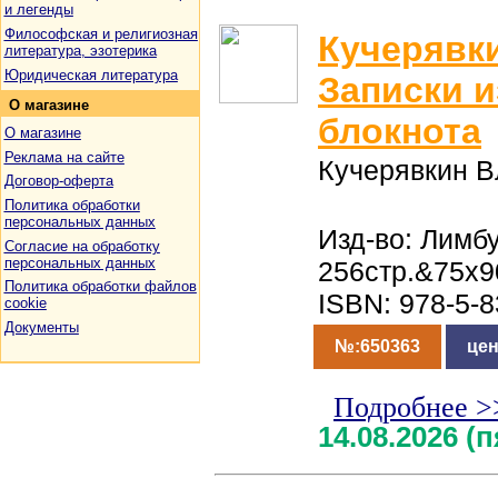
и легенды
Философская и религиозная
Кучерявк
литература, эзотерика
Юридическая литература
Записки и
О
магазине
блокнота
О магазине
Реклама на сайте
Кучерявкин 
Договор-оферта
Политика обработки
персональных данных
Изд-во: Лимбу
Согласие на обработку
персональных данных
256стр.&75x9
Политика обработки файлов
ISBN: 978-5-
cookie
Документы
№:650363
цен
Подробнее >
14.08.2026 (