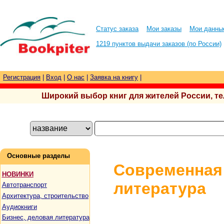
Статус заказа
Мои заказы
Мои данны
1219 пунктов выдачи заказов (по России)
Регистрация
|
Вход
|
О нас
|
Заявка на книгу
|
Широкий выбор книг для жителей России, тел.
Основные разделы
Современная
НОВИНКИ
литература
Автотранспорт
Архитектура, строительство
Аудиокниги
Бизнес, деловая литература