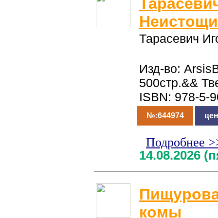
Тарасеви
Неистощ
Тарасевич Иг
Изд-во: Arsis
500стр.&& Тв
ISBN: 978-5-
№:644974
цен
Подробнее >
14.08.2026 (
Пищурова
комы