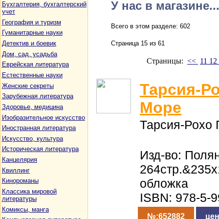
У нас в магазине..
Бухгалтерия, бухгалтерский
учет
География и туризм
Всего в этом разделе: 602
Гуманитарные науки
Детектив и боевик
Страница 15 из 61
Дом, сад, усадьба
Страницы:
<<
11
12
Еврейская литература
Естественные науки
Тарсия-Р
Женские секреты
Зарубежная литература
Море
Здоровье, медицина
Изобразительное искусство
Тарсия-Рохо 
Иностранная литература
Искусство, культура
Историческая литература
Изд-во: Полян
Канцелярия
264стр.&235x
Квиллинг
обложка
Кинороманы
Классика мировой
ISBN: 978-5-
литературы
Комиксы, манга
№:652882
цен