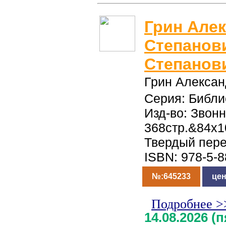
Грин Але
Степанов
Степанов
Грин Алексан
Серия: Библи
Изд-во: Звонн
368стр.&84x1
Твердый пер
ISBN: 978-5-
№:645233
цен
Подробнее >
14.08.2026 (