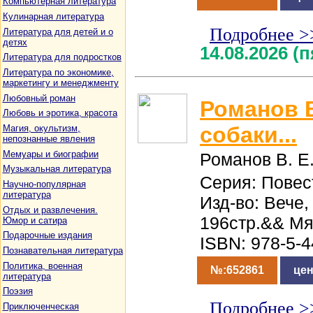
Компьютерная литература
Кулинарная литература
Подробнее >
Литература для детей и о
детях
14.08.2026 (
Литература для подростков
Литература по экономике,
маркетингу и менеджменту
Любовный роман
Романов 
Любовь и эротика, красота
собаки...
Магия, окультизм,
непознанные явления
Мемуары и биографии
Романов В. Е
Музыкальная литература
Серия: Повес
Научно-популярная
литература
Изд-во: Вече,
Отдых и развлечения.
196стр.&& Мя
Юмор и сатира
Подарочные издания
ISBN: 978-5-
Познавательная литература
Политика, военная
№:652861
цен
литература
Поэзия
Подробнее >
Приключенческая