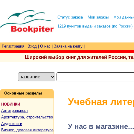
Статус заказа
Мои заказы
Мои данны
1219 пунктов выдачи заказов (по России)
Регистрация
|
Вход
|
О нас
|
Заявка на книгу
|
Широкий выбор книг для жителей России, тел.
Основные разделы
Учебная лите
НОВИНКИ
Автотранспорт
Архитектура, строительство
Аудиокниги
У нас в магазине..
Бизнес, деловая литература