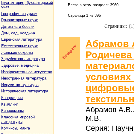
Бухгалтерия, бухгалтерский
Всего в этом разделе: 3960
учет
География и туризм
Страница 1 из 396
Гуманитарные науки
Страницы: [1
Детектив и боевик
Дом, сад, усадьба
Еврейская литература
Абрамов А
Естественные науки
Родичева
Женские секреты
Зарубежная литература
материал
Здоровье, медицина
Изобразительное искусство
условиях 
Иностранная литература
Искусство, культура
цифровые
Историческая литература
текстиль
Канцелярия
Квиллинг
Абрамов А.В.
Кинороманы
М.В.
Классика мировой
литературы
Серия: Науч
Комиксы, манга