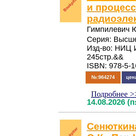
и процес
радиоэле
Гимпилевич 
Серия: Высше
Изд-во: НИЦ 
245стр.&&
ISBN: 978-5-
№:964274
цен
Подробнее >
14.08.2026 (
Сенюткин