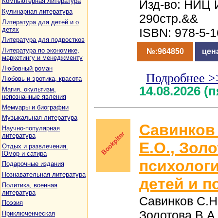
Компьютерная литература
Изд-во: НИЦ 
Кулинарная литература
290стр.&&
Литература для детей и о
детях
ISBN: 978-5-
Литература для подростков
Литература по экономике,
№:964850
цен
маркетингу и менеджменту
Любовный роман
Подробнее >
Любовь и эротика, красота
14.08.2026 (
Магия, окультизм,
непознанные явления
Мемуары и биографии
Музыкальная литература
Савинков
Научно-популярная
литература
Е.О., Зол
Отдых и развлечения.
Юмор и сатира
психолог
Подарочные издания
Познавательная литература
детей и п
Политика, военная
литература
Савинков С.Н
Поэзия
Золотова В.А.
Приключенческая