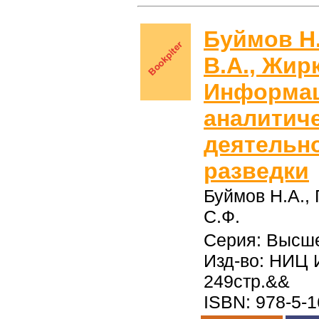
Буймов Н.
В.А., Жир
Информац
аналитич
деятельн
разведки
Буймов Н.А., 
С.Ф.
Серия: Высше
Изд-во: НИЦ 
249стр.&&
ISBN: 978-5-