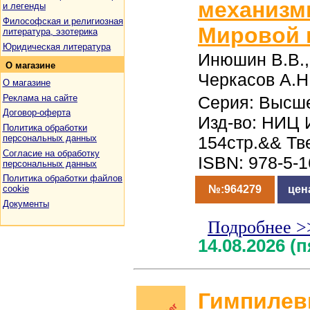
механизм
и легенды
Философская и религиозная
Мировой 
литература, эзотерика
Юридическая литература
Инюшин В.В.,
О
магазине
Черкасов А.Н
О магазине
Реклама на сайте
Серия: Высш
Договор-оферта
Изд-во: НИЦ 
Политика обработки
персональных данных
154стр.&& Тв
Согласие на обработку
ISBN: 978-5-
персональных данных
Политика обработки файлов
№:964279
цен
cookie
Документы
Подробнее >
14.08.2026 (
Гимпилев