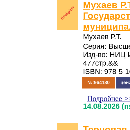
Мухаев Р.Т
Государст
муниципа
Мухаев Р.Т.
Серия: Высше
Изд-во: НИЦ 
477стр.&&
ISBN: 978-5-
№:964130
цен
Подробнее >
14.08.2026 (
Терновая 