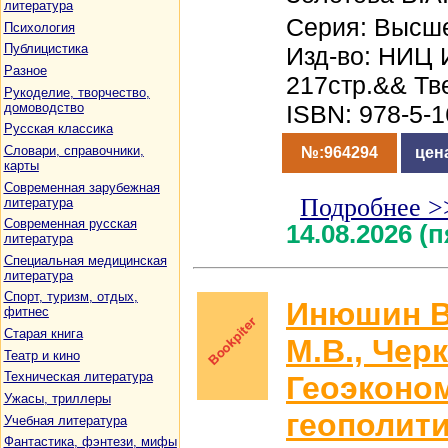
литература
Серия: Высш
Психология
Публицистика
Изд-во: НИЦ 
Разное
217стр.&& Тв
Рукоделие, творчество,
домоводство
ISBN: 978-5-
Русская классика
Словари, справочники,
№:964294
цен
карты
Современная зарубежная
Подробнее >
литература
Современная русская
14.08.2026 (
литература
Специальная медицинская
литература
Спорт, туризм, отдых,
Инюшин В
фитнес
Старая книга
М.В., Чер
Театр и кино
Техническая литература
Геоэконо
Ужасы, триллеры
геополит
Учебная литература
Фантастика, фэнтези, мифы