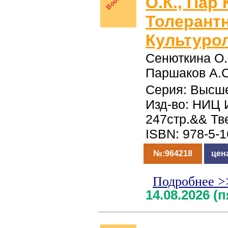
О.К., Пар
Толерантн
Культуро
Сенюткина О.
Паршаков А.С
Серия: Высш
Изд-во: НИЦ 
247стр.&& Тв
ISBN: 978-5-
№:964218
цен
Подробнее >
14.08.2026 (