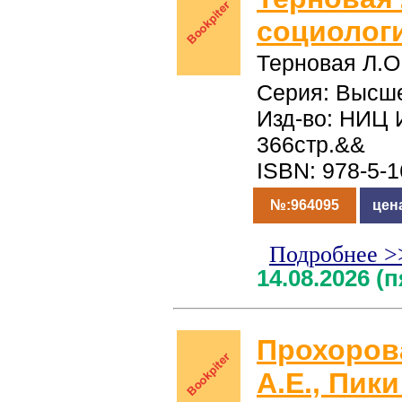
социолог
Терновая Л.О
Серия: Высш
Изд-во: НИЦ 
366стр.&&
ISBN: 978-5-
№:964095
цен
Подробнее >
14.08.2026 (
Прохоров
А.Е., Пик