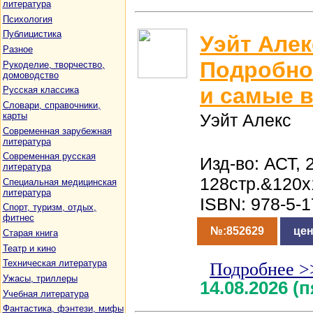
литература
Психология
Публицистика
Уэйт Алек
Разное
Подробно
Рукоделие, творчество,
домоводство
и самые 
Русская классика
Словари, справочники,
карты
Уэйт Алекс
Современная зарубежная
литература
Современная русская
Изд-во: АСТ, 
литература
128стр.&120x
Специальная медицинская
литература
ISBN: 978-5-
Спорт, туризм, отдых,
фитнес
№:852629
цен
Старая книга
Театр и кино
Техническая литература
Подробнее >
Ужасы, триллеры
14.08.2026 (
Учебная литература
Фантастика, фэнтези, мифы