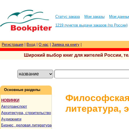
Статус заказа
Мои заказы
Мои данны
1219 пунктов выдачи заказов (по России)
Регистрация
|
Вход
|
О нас
|
Заявка на книгу
|
Широкий выбор книг для жителей России, тел.
Основные разделы
Философская
НОВИНКИ
литература, 
Автотранспорт
Архитектура, строительство
Аудиокниги
Бизнес, деловая литература