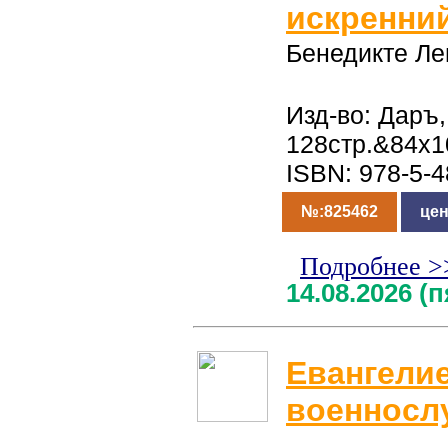
искренни
Бенедикте Л
Изд-во: Даръ,
128стр.&84x1
ISBN: 978-5-
№:825462
цен
Подробнее >
14.08.2026 (
Евангелие
военносл