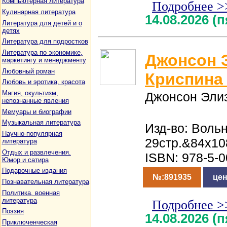
Компьютерная литература
Подробнее >
Кулинарная литература
14.08.2026 (
Литература для детей и о
детях
Литература для подростков
Литература по экономике,
Джонсон 
маркетингу и менеджменту
Любовный роман
Криспина
Любовь и эротика, красота
Магия, окультизм,
Джонсон Эли
непознанные явления
Мемуары и биографии
Музыкальная литература
Изд-во: Воль
Научно-популярная
29стр.&84x10
литература
Отдых и развлечения.
ISBN: 978-5-
Юмор и сатира
Подарочные издания
№:891935
цен
Познавательная литература
Политика, военная
литература
Подробнее >
Поэзия
14.08.2026 (
Приключенческая