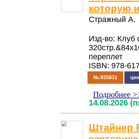
которую 
Стражный А.
Изд-во: Клуб 
320стр.&84x1
переплет
ISBN: 978-61
№:835831
цен
Подробнее >
14.08.2026 (
Штайнер Р