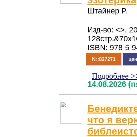
эзотерика
Штайнер Р.
Изд-во: <>, 20
128стр.&70x1
ISBN: 978-5-
№:827271
цен
Подробнее >
14.08.2026 (
Бенедикт
что я вер
библеист