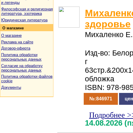
и легенды
Философская и религиозная
Михаленко
литература, эзотерика
Юридическая литература
здоровье
О
магазине
Михаленко Е.
О магазине
Реклама на сайте
Договор-оферта
Изд-во: Белор
Политика обработки
персональных данных
г
Согласие на обработку
63стр.&200x1
персональных данных
Политика обработки файлов
обложка
cookie
ISBN: 978-98
Документы
№:846971
цен
Подробнее >
14.08.2026 (