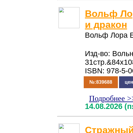
Вольф Ло
и дракон
Вольф Лора 
Изд-во: Воль
31стр.&84x10
ISBN: 978-5-
№:839688
цен
Подробнее >
14.08.2026 (
Стражный 