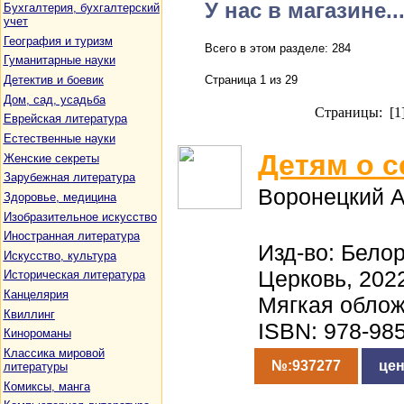
У нас в магазине..
Бухгалтерия, бухгалтерский
учет
География и туризм
Всего в этом разделе: 284
Гуманитарные науки
Детектив и боевик
Страница 1 из 29
Дом, сад, усадьба
Страницы: [1
Еврейская литература
Естественные науки
Детям о 
Женские секреты
Зарубежная литература
Воронецкий А
Здоровье, медицина
Изобразительное искусство
Иностранная литература
Изд-во: Бело
Искусство, культура
Церковь, 2022
Историческая литература
Канцелярия
Мягкая облож
Квиллинг
ISBN: 978-98
Кинороманы
Классика мировой
№:937277
цен
литературы
Комиксы, манга