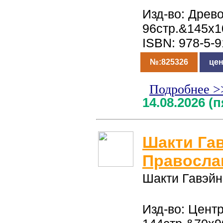
Изд-во: Древо
96стр.&145x1
ISBN: 978-5-
№:825326
цен
Подробнее >
14.08.2026 (
Шакти Га
Правосла
Шакти Гавэйн
Изд-во: Цент