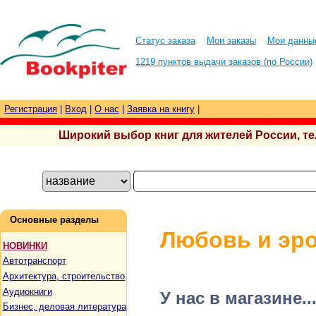
Статус заказа
Мои заказы
Мои данны
1219 пунктов выдачи заказов (по России)
Регистрация
|
Вход
|
О нас
|
Заявка на книгу
|
Широкий выбор книг для жителей России, тел.
Основные разделы
Любовь и эро
НОВИНКИ
Автотранспорт
Архитектура, строительство
Аудиокниги
У нас в магазине..
Бизнес, деловая литература