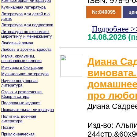
ISBN: 978-5-0
Компьютерная литература
Кулинарная литература
№:840095
цен
Литература для детей и о
детях
Литература для подростков
Подробнее >
Литература по экономике,
14.08.2026 (
маркетингу и менеджменту
Любовный роман
Любовь и эротика, красота
Магия, окультизм,
Диана Са
непознанные явления
Мемуары и биографии
виновата
Музыкальная литература
Научно-популярная
домашнее 
литература
Отдых и развлечения.
про любо
Юмор и сатира
Подарочные издания
Диана Садре
Познавательная литература
Политика, военная
литература
Изд-во: Альп
Поэзия
244стр.&60x9
Приключенческая