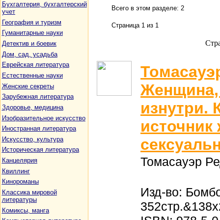
Бухгалтерия, бухгалтерский
Всего в этом разделе: 2
учет
География и туризм
Страница 1 из 1
Гуманитарные науки
Стр
Детектив и боевик
Дом, сад, усадьба
Еврейская литература
Томасауэ
Естественные науки
Женщина, 
Женские секреты
Зарубежная литература
изнутри. 
Здоровье, медицина
Изобразительное искусство
источник 
Иностранная литература
Искусство, культура
сексуаль
Историческая литература
Томасауэр Р
Канцелярия
Квиллинг
Кинороманы
Изд-во: Бомбо
Классика мировой
литературы
352стр.&138x
Комиксы, манга