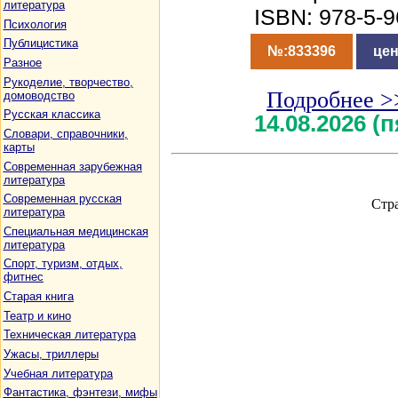
литература
ISBN: 978-5-
Психология
Публицистика
№:833396
цен
Разное
Рукоделие, творчество,
Подробнее >
домоводство
Русская классика
14.08.2026 (
Словари, справочники,
карты
Современная зарубежная
литература
Современная русская
Стр
литература
Специальная медицинская
литература
Спорт, туризм, отдых,
фитнес
Старая книга
Театр и кино
Техническая литература
Ужасы, триллеры
Учебная литература
Фантастика, фэнтези, мифы