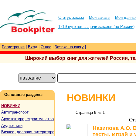
Статус заказа
Мои заказы
Мои данны
1219 пунктов выдачи заказов (по России)
Регистрация
|
Вход
|
О нас
|
Заявка на книгу
|
Широкий выбор книг для жителей России, тел.
Основные разделы
НОВИНКИ
НОВИНКИ
Автотранспорт
Страница 9 из 1
Архитектура, строительство
Ст
Аудиокниги
Назипова А.О. 
Бизнес, деловая литература
тесты. Играй и 