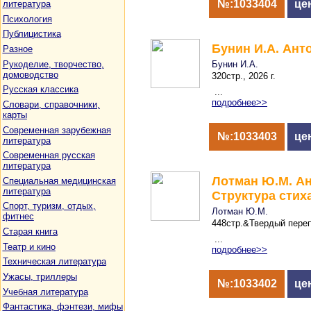
№:1033404
це
литература
Психология
Публицистика
Бунин И.А. Ант
Разное
Рукоделие, творчество,
Бунин И.А.
домоводство
320стр., 2026 г.
Русская классика
...
подробнее>>
Словари, справочники,
карты
Современная зарубежная
№:1033403
це
литература
Современная русская
литература
Лотман Ю.М. Ан
Специальная медицинская
литература
Структура стих
Спорт, туризм, отдых,
Лотман Ю.М.
фитнес
448стр.&Твердый перепл
Старая книга
...
Театр и кино
подробнее>>
Техническая литература
Ужасы, триллеры
№:1033402
це
Учебная литература
Фантастика, фэнтези, мифы