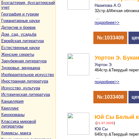
Бухгалтерия, бухгалтерский
Назипова А.О.
учет
32стр.&Мягкая обложка,
География и туризм
...
Гуманитарные науки
подробнее>>
Детектив и боевик
Дом, сад, усадьба
№:1033409
це
Еврейская литература
Естественные науки
Женские секреты
Уортон Э. Букан
Зарубежная литература
Уортон Э.
Здоровье, медицина
464стр.&Твердый перепл
Изобразительное искусство
...
Иностранная литература
подробнее>>
Искусство, культура
Историческая литература
№:1033408
це
Канцелярия
Квиллинг
Кинороманы
Юй Сы Белый к
Классика мировой
(
)
21.07.2026
литературы
Юй Сы
Комиксы, манга
640стр.&Твердый перепл