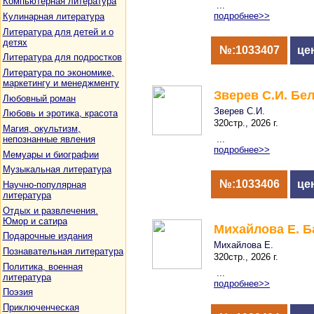
Компьютерная литература
...
подробнее>>
Кулинарная литература
Литература для детей и о
детях
№:1033407
це
Литература для подростков
Литература по экономике,
маркетингу и менеджменту
Зверев С.И. Бе
Любовный роман
Зверев С.И.
Любовь и эротика, красота
320стр., 2026 г.
Магия, окультизм,
непознанные явления
...
подробнее>>
Мемуары и биографии
Музыкальная литература
№:1033406
це
Научно-популярная
литература
Отдых и развлечения.
Юмор и сатира
Михайлова Е. Б
Подарочные издания
Михайлова Е.
Познавательная литература
320стр., 2026 г.
Политика, военная
...
литература
подробнее>>
Поэзия
Приключенческая