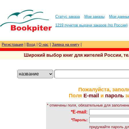
Статус заказа
Мои заказы
Мои данны
1219 пунктов выдачи заказов (по России)
Регистрация
|
Вход
|
О нас
|
Заявка на книгу
|
Широкий выбор книг для жителей России, тел.
Пожалуйста, запол
Поля
E-mail
и
пароль
з
* отмечены поля, обязательные для заполнен
*E-mail:
*Пароль:
придумайте пароль для